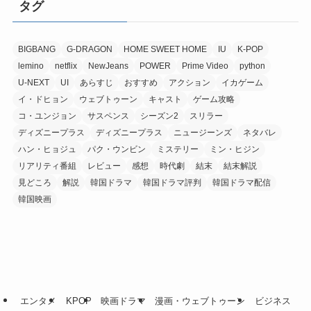
タグ
BIGBANG
G-DRAGON
HOME SWEET HOME
IU
K-POP
lemino
netflix
NewJeans
POWER
Prime Video
python
U-NEXT
UI
あらすじ
おすすめ
アクション
イカゲーム
イ・ドヒョン
ウェブトゥーン
キャスト
ゲーム攻略
コ・ユンジョン
サスペンス
シーズン2
スリラー
ディズニープラス
ディズニープラス
ニュージーンズ
ネタバレ
ハン・ヒョジュ
パク・ウンビン
ミステリー
ミン・ヒジン
リアリティ番組
レビュー
感想
時代劇
結末
結末解説
見どころ
解説
韓国ドラマ
韓国ドラマ評判
韓国ドラマ配信
韓国映画
エンタメ
KPOP
映画ドラマ
漫画・ウェブトゥーン
ビジネス