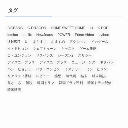
タグ
BIGBANG
G-DRAGON
HOME SWEET HOME
IU
K-POP
lemino
netflix
NewJeans
POWER
Prime Video
python
U-NEXT
UI
あらすじ
おすすめ
アクション
イカゲーム
イ・ドヒョン
ウェブトゥーン
キャスト
ゲーム攻略
コ・ユンジョン
サスペンス
シーズン2
スリラー
ディズニープラス
ディズニープラス
ニュージーンズ
ネタバレ
ハン・ヒョジュ
パク・ウンビン
ミステリー
ミン・ヒジン
リアリティ番組
レビュー
感想
時代劇
結末
結末解説
見どころ
解説
韓国ドラマ
韓国ドラマ評判
韓国ドラマ配信
韓国映画