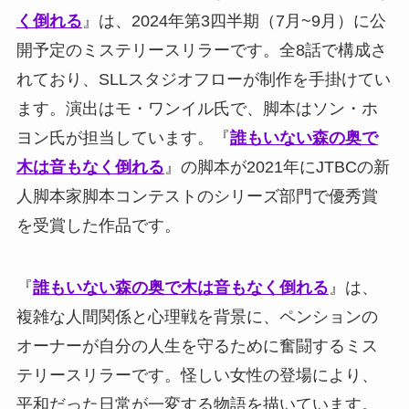
く倒れる
』は、2024年第3四半期（7月~9月）に公
開予定のミステリースリラーです。全8話で構成さ
れており、SLLスタジオフローが制作を手掛けてい
ます。演出はモ・ワンイル氏で、脚本はソン・ホ
ヨン氏が担当しています。『
誰もいない森の奥で
木は音もなく倒れる
』の脚本が2021年にJTBCの新
人脚本家脚本コンテストのシリーズ部門で優秀賞
を受賞した作品です。
『
誰もいない森の奥で木は音もなく倒れる
』は、
複雑な人間関係と心理戦を背景に、ペンションの
オーナーが自分の人生を守るために奮闘するミス
テリースリラーです。怪しい女性の登場により、
平和だった日常が一変する物語を描いています。