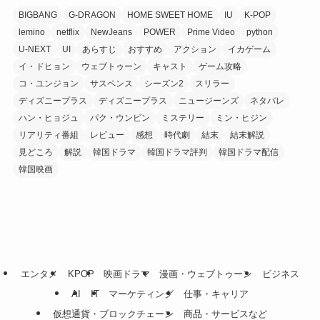
BIGBANG
G-DRAGON
HOME SWEET HOME
IU
K-POP
lemino
netflix
NewJeans
POWER
Prime Video
python
U-NEXT
UI
あらすじ
おすすめ
アクション
イカゲーム
イ・ドヒョン
ウェブトゥーン
キャスト
ゲーム攻略
コ・ユンジョン
サスペンス
シーズン2
スリラー
ディズニープラス
ディズニープラス
ニュージーンズ
ネタバレ
ハン・ヒョジュ
パク・ウンビン
ミステリー
ミン・ヒジン
リアリティ番組
レビュー
感想
時代劇
結末
結末解説
見どころ
解説
韓国ドラマ
韓国ドラマ評判
韓国ドラマ配信
韓国映画
エンタメ
KPOP
映画ドラマ
漫画・ウェブトゥーン
ビジネス
AI
IT
マーケティング
仕事・キャリア
仮想通貨・ブロックチェーン
商品・サービスなど