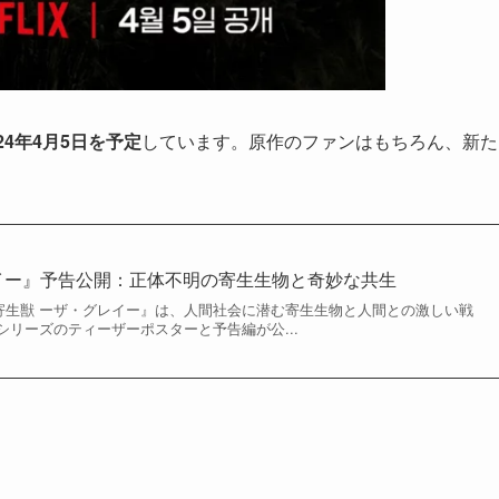
4年4月5日を予定
しています。原作のファンはもちろん、新た
イー』予告公開：正体不明の寄生生物と奇妙な共生
する『寄生獣 ーザ・グレイー』は、人間社会に潜む寄生生物と人間との激しい戦
リーズのティーザーポスターと予告編が公...