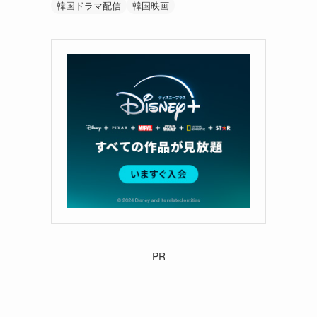
韓国ドラマ配信
韓国映画
さ
PR