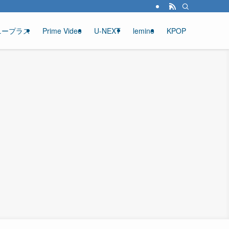
ニープラス
Prime Video
U-NEXT
lemino
KPOP