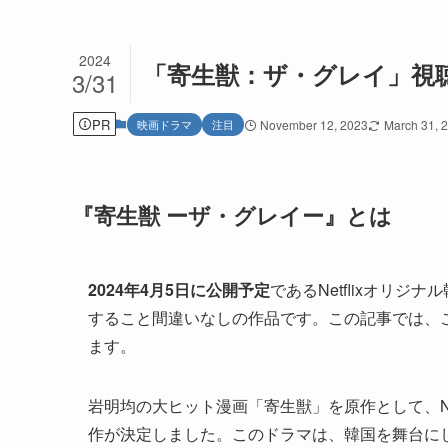
2024
「寄生獣：ザ・グレイ」視
3/31
PR
映画ドラマ
注目
November 12, 2023
March 31, 
『
寄生獣 ーザ・グレイー
』とは
2024年4月5日に公開予定
であるNetflixオリジ
すること間違いなしの作品です。この記事では、
ます。
岩明均の大ヒット漫画「寄生獣」を原作として、Net
作が決定しました。このドラマは、韓国を舞台に