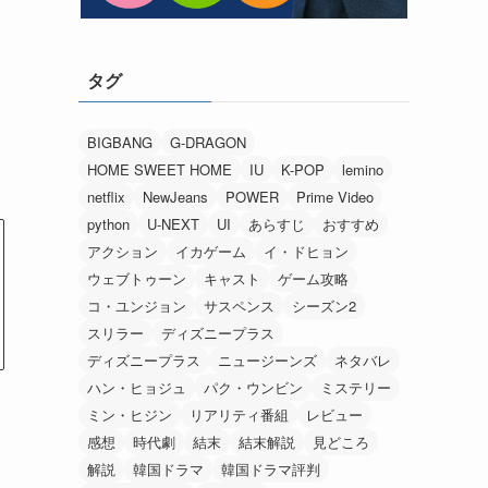
タグ
BIGBANG
G-DRAGON
HOME SWEET HOME
IU
K-POP
lemino
netflix
NewJeans
POWER
Prime Video
python
U-NEXT
UI
あらすじ
おすすめ
アクション
イカゲーム
イ・ドヒョン
ウェブトゥーン
キャスト
ゲーム攻略
コ・ユンジョン
サスペンス
シーズン2
スリラー
ディズニープラス
ディズニープラス
ニュージーンズ
ネタバレ
ハン・ヒョジュ
パク・ウンビン
ミステリー
ミン・ヒジン
リアリティ番組
レビュー
感想
時代劇
結末
結末解説
見どころ
解説
韓国ドラマ
韓国ドラマ評判