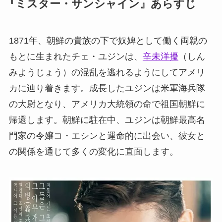
『ミスター・サンシャイン』あらすじ
1871年、朝鮮の貴族の下で奴婢として働く両親の
もとに生まれたチェ・ユジンは、
辛未洋擾
（しん
みようじょう）の混乱を逃れるようにしてアメリ
カに辿り着きます。成長したユジンは米軍海兵隊
の大尉となり、アメリカ大統領の命で祖国朝鮮に
帰還します。朝鮮に駐在中、ユジンは朝鮮最高名
門家の令嬢コ・エシンと運命的に出会い、彼女と
の関係を通じて多くの変化に直面します。