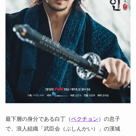
最下層の身分である白丁（
ペクチョン
）の息子
で、浪人組織「武臣会（ぶしんかい）」の漢城