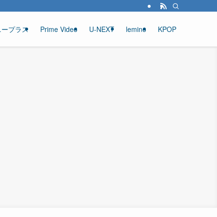
ニープラス
Prime Video
U-NEXT
lemino
KPOP