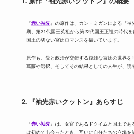
1. 原作『袖先赤いクットン』の概要
『
赤い袖先
』の原作は、カン・ミガンによる『袖
期、第21代国王英祖から第22代国王正祖の時代
国王の切ない宮廷ロマンスを描いています。
原作も、愛と政治が交錯する複雑な宮廷の世界を
葛藤や選択、そしてその結果としての人生が、読
2. 『袖先赤いクットン』あらすじ
『
赤い袖先
』は、女官であるドクイムと国王であ
は初めて出会ったとき、互いに自分たちの立場を