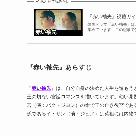
あわせて読みたい
『赤い袖先』視聴ガ
韓国ドラマ『赤い袖先』は
集めています。この記事では
『赤い袖先』あらすじ
『
赤い袖先
』は、自分自身の決めた人生を進もう
王の切ない宮廷ロマンスを描いています。幼い見
宮（演：パク・ジヨン）の命で王の亡き後宮であ
孫であるイ・サン（演：ジュノ）は英祖には内緒