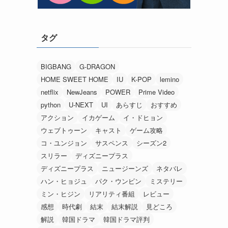
タグ
BIGBANG
G-DRAGON
HOME SWEET HOME
IU
K-POP
lemino
netflix
NewJeans
POWER
Prime Video
python
U-NEXT
UI
あらすじ
おすすめ
アクション
イカゲーム
イ・ドヒョン
ウェブトゥーン
キャスト
ゲーム攻略
コ・ユンジョン
サスペンス
シーズン2
スリラー
ディズニープラス
ディズニープラス
ニュージーンズ
ネタバレ
ハン・ヒョジュ
パク・ウンビン
ミステリー
ミン・ヒジン
リアリティ番組
レビュー
感想
時代劇
結末
結末解説
見どころ
解説
韓国ドラマ
韓国ドラマ評判