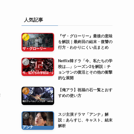
人気記事
『ザ・グローリー』最後の意味
を解説｜最終回の結末・復讐の
行方・わかりにくい点まとめ
Netflix韓ドラ「今、私たちの学
校は…」シーズン2を解説：チ
ョンサンの復活とその他の衝撃
的な展開
【俺アラ】祝福の石一覧とおす
作
すめの使い方
スジ主演ドラマ「アンナ」解
説：あらすじ、キャスト、結末
解析