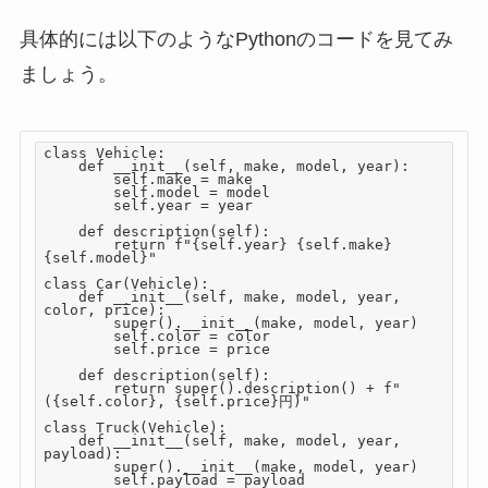
具体的には以下のようなPythonのコードを見てみ
ましょう。
class Vehicle:

    def __init__(self, make, model, year):

        self.make = make

        self.model = model

        self.year = year

    def description(self):

        return f"{self.year} {self.make} 
{self.model}"

class Car(Vehicle):

    def __init__(self, make, model, year, 
color, price):

        super().__init__(make, model, year)

        self.color = color

        self.price = price

    def description(self):

        return super().description() + f" 
({self.color}, {self.price}円)"

class Truck(Vehicle):

    def __init__(self, make, model, year, 
payload):

        super().__init__(make, model, year)

        self.payload = payload
