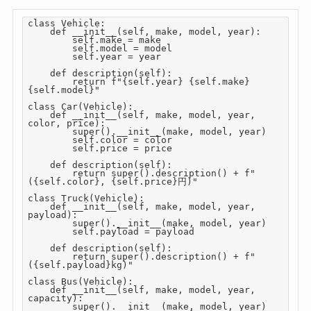
class Vehicle:

    def __init__(self, make, model, year):

        self.make = make

        self.model = model

        self.year = year

    def description(self):

        return f"{self.year} {self.make} 
{self.model}"

class Car(Vehicle):

    def __init__(self, make, model, year, 
color, price):

        super().__init__(make, model, year)

        self.color = color

        self.price = price

    def description(self):

        return super().description() + f" 
({self.color}, {self.price}円)"

class Truck(Vehicle):

    def __init__(self, make, model, year, 
payload):

        super().__init__(make, model, year)

        self.payload = payload

    def description(self):

        return super().description() + f" 
({self.payload}kg)"

class Bus(Vehicle):

    def __init__(self, make, model, year, 
capacity):

        super().__init__(make, model, year)
