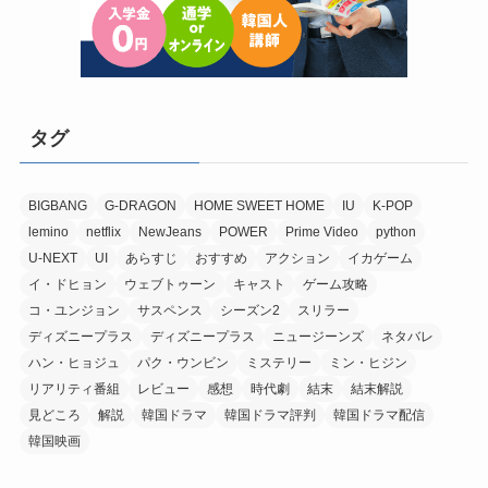
タグ
BIGBANG
G-DRAGON
HOME SWEET HOME
IU
K-POP
lemino
netflix
NewJeans
POWER
Prime Video
python
U-NEXT
UI
あらすじ
おすすめ
アクション
イカゲーム
イ・ドヒョン
ウェブトゥーン
キャスト
ゲーム攻略
コ・ユンジョン
サスペンス
シーズン2
スリラー
ディズニープラス
ディズニープラス
ニュージーンズ
ネタバレ
ハン・ヒョジュ
パク・ウンビン
ミステリー
ミン・ヒジン
リアリティ番組
レビュー
感想
時代劇
結末
結末解説
見どころ
解説
韓国ドラマ
韓国ドラマ評判
韓国ドラマ配信
韓国映画