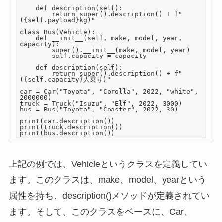
    def description(self):

        return super().description() + f" 
({self.payload}kg)"

class Bus(Vehicle):

    def __init__(self, make, model, year, 
capacity):

        super().__init__(make, model, year)

        self.capacity = capacity

    def description(self):

        return super().description() + f" 
({self.capacity}人乗り)"

car = Car("Toyota", "Corolla", 2022, "white", 
2000000)

truck = Truck("Isuzu", "Elf", 2022, 3000)

bus = Bus("Toyota", "Coaster", 2022, 30)

print(car.description())

print(truck.description())

上記の例では、Vehicleというクラスを定義してい
ます。このクラスは、make、model、yearという
属性を持ち、description()メソッドが定義されてい
ます。そして、このクラスをベースに、Car、