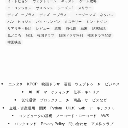
イ・ドヒョン
ウェブトゥーン
キャスト
ゲーム攻略
コ・ユンジョン
サスペンス
シーズン2
スリラー
ディズニープラス
ディズニープラス
ニュージーンズ
ネタバレ
ハン・ヒョジュ
パク・ウンビン
ミステリー
ミン・ヒジン
リアリティ番組
レビュー
感想
時代劇
結末
結末解説
見どころ
解説
韓国ドラマ
韓国ドラマ評判
韓国ドラマ配信
韓国映画
エンタメ
KPOP
映画ドラマ
漫画・ウェブトゥーン
ビジネス
AI
IT
マーケティング
仕事・キャリア
仮想通貨・ブロックチェーン
商品・サービスなど
金融・資産運用
開発
Python
UIUX
web
アーキテクチャー
コンピュータの基礎
ノーコード・ローコード
AWS
バックエンド
Privacy Policy
問い合わせ
アメ株クラブ