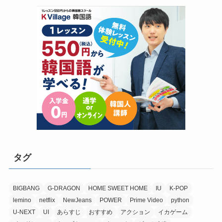
タグ
BIGBANG
G-DRAGON
HOME SWEET HOME
IU
K-POP
lemino
netflix
NewJeans
POWER
Prime Video
python
U-NEXT
UI
あらすじ
おすすめ
アクション
イカゲーム