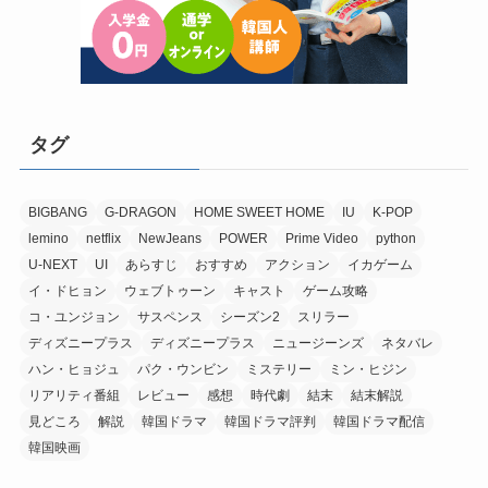
タグ
BIGBANG
G-DRAGON
HOME SWEET HOME
IU
K-POP
lemino
netflix
NewJeans
POWER
Prime Video
python
U-NEXT
UI
あらすじ
おすすめ
アクション
イカゲーム
イ・ドヒョン
ウェブトゥーン
キャスト
ゲーム攻略
コ・ユンジョン
サスペンス
シーズン2
スリラー
ディズニープラス
ディズニープラス
ニュージーンズ
ネタバレ
ハン・ヒョジュ
パク・ウンビン
ミステリー
ミン・ヒジン
リアリティ番組
レビュー
感想
時代劇
結末
結末解説
見どころ
解説
韓国ドラマ
韓国ドラマ評判
韓国ドラマ配信
韓国映画