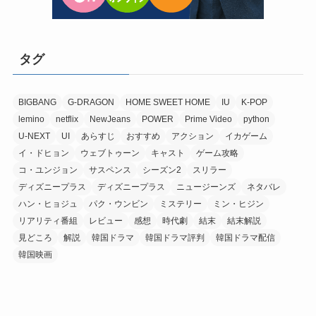
タグ
BIGBANG
G-DRAGON
HOME SWEET HOME
IU
K-POP
lemino
netflix
NewJeans
POWER
Prime Video
python
U-NEXT
UI
あらすじ
おすすめ
アクション
イカゲーム
イ・ドヒョン
ウェブトゥーン
キャスト
ゲーム攻略
コ・ユンジョン
サスペンス
シーズン2
スリラー
ディズニープラス
ディズニープラス
ニュージーンズ
ネタバレ
ハン・ヒョジュ
パク・ウンビン
ミステリー
ミン・ヒジン
リアリティ番組
レビュー
感想
時代劇
結末
結末解説
見どころ
解説
韓国ドラマ
韓国ドラマ評判
韓国ドラマ配信
韓国映画