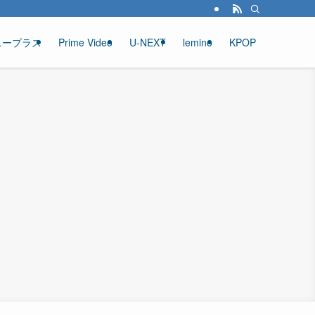
ニープラス
Prime Video
U-NEXT
lemino
KPOP