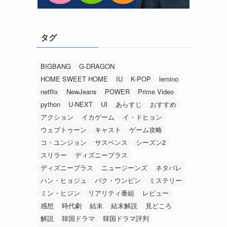
タグ
BIGBANG
G-DRAGON
HOME SWEET HOME
IU
K-POP
lemino
netflix
NewJeans
POWER
Prime Video
python
U-NEXT
UI
あらすじ
おすすめ
アクション
イカゲーム
イ・ドヒョン
ウェブトゥーン
キャスト
ゲーム攻略
コ・ユンジョン
サスペンス
シーズン2
スリラー
ディズニープラス
ディズニープラス
ニュージーンズ
ネタバレ
ハン・ヒョジュ
パク・ウンビン
ミステリー
ミン・ヒジン
リアリティ番組
レビュー
感想
時代劇
結末
結末解説
見どころ
解説
韓国ドラマ
韓国ドラマ評判