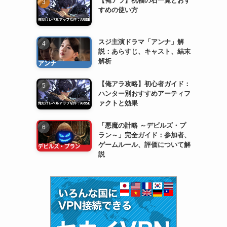
すめの使い方
スジ主演ドラマ「アンナ」解
説：あらすじ、キャスト、結末
解析
【俺アラ攻略】初心者ガイド：
ハンター別おすすめアーティフ
ァクトと効果
「悪魔の計略 ～デビルズ・プ
ラン～」完全ガイド：参加者、
ゲームルール、評価について解
説