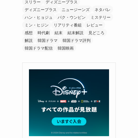
スリラー
ディズニープラス
ディズニープラス
ニュージーンズ
ネタバレ
ハン・ヒョジュ
パク・ウンビン
ミステリー
ミン・ヒジン
リアリティ番組
レビュー
感想
時代劇
結末
結末解説
見どころ
解説
韓国ドラマ
韓国ドラマ評判
韓国ドラマ配信
韓国映画