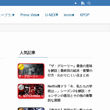
ニープラス
Prime Video
U-NEXT
lemino
KPOP
人気記事
『ザ・グローリー』最後の意味
を解説｜最終回の結末・復讐の
行方・わかりにくい点まとめ
Netflix韓ドラ「今、私たちの学
校は…」シーズン2を解説：チ
ョンサンの復活とその他の衝撃
的な展開
【俺アラ】祝福の石一覧とおす