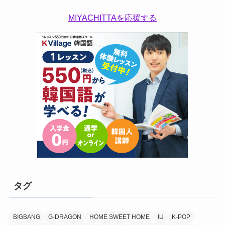
MIYACHITTAを応援する
タグ
BIGBANG
G-DRAGON
HOME SWEET HOME
IU
K-POP