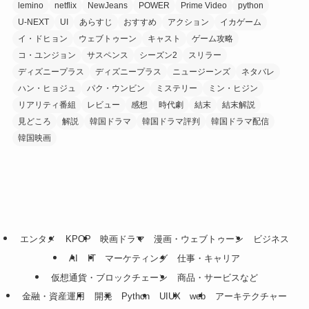
lemino
netflix
NewJeans
POWER
Prime Video
python
U-NEXT
UI
あらすじ
おすすめ
アクション
イカゲーム
イ・ドヒョン
ウェブトゥーン
キャスト
ゲーム攻略
コ・ユンジョン
サスペンス
シーズン2
スリラー
ディズニープラス
ディズニープラス
ニュージーンズ
ネタバレ
ハン・ヒョジュ
パク・ウンビン
ミステリー
ミン・ヒジン
リアリティ番組
レビュー
感想
時代劇
結末
結末解説
見どころ
解説
韓国ドラマ
韓国ドラマ評判
韓国ドラマ配信
韓国映画
エンタメ
KPOP
映画ドラマ
漫画・ウェブトゥーン
ビジネス
AI
IT
マーケティング
仕事・キャリア
仮想通貨・ブロックチェーン
商品・サービスなど
金融・資産運用
開発
Python
UIUX
web
アーキテクチャー