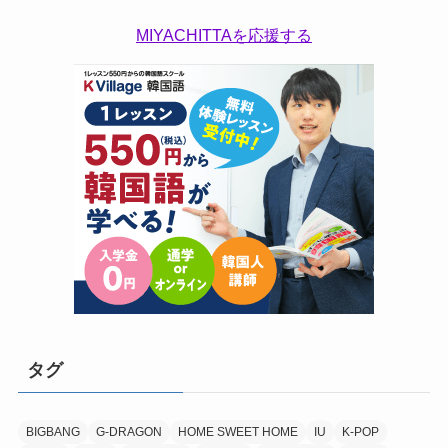
MIYACHITTAを応援する
タグ
BIGBANG
G-DRAGON
HOME SWEET HOME
IU
K-POP