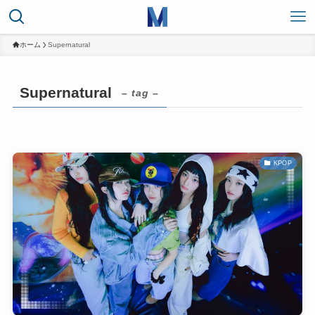
ホーム
Supernatural
Supernatural
– tag –
KPOP