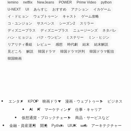
lemino
netflix
NewJeans
POWER
Prime Video
python
U-NEXT
UI
あらすじ
おすすめ
アクション
イカゲーム
イ・ドヒョン
ウェブトゥーン
キャスト
ゲーム攻略
コ・ユンジョン
サスペンス
シーズン2
スリラー
ディズニープラス
ディズニープラス
ニュージーンズ
ネタバレ
ハン・ヒョジュ
パク・ウンビン
ミステリー
ミン・ヒジン
リアリティ番組
レビュー
感想
時代劇
結末
結末解説
見どころ
解説
韓国ドラマ
韓国ドラマ評判
韓国ドラマ配信
韓国映画
エンタメ
KPOP
映画ドラマ
漫画・ウェブトゥーン
ビジネス
AI
IT
マーケティング
仕事・キャリア
仮想通貨・ブロックチェーン
商品・サービスなど
金融・資産運用
開発
Python
UIUX
web
アーキテクチャー