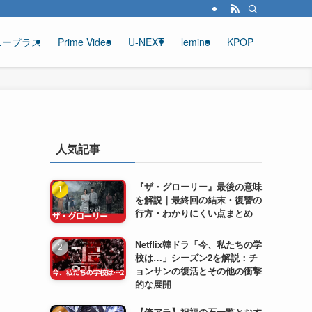
ニープラス
Prime Video
U-NEXT
lemino
KPOP
人気記事
『ザ・グローリー』最後の意味
を解説｜最終回の結末・復讐の
行方・わかりにくい点まとめ
Netflix韓ドラ「今、私たちの学
校は…」シーズン2を解説：チ
ョンサンの復活とその他の衝撃
的な展開
【俺アラ】祝福の石一覧とおす