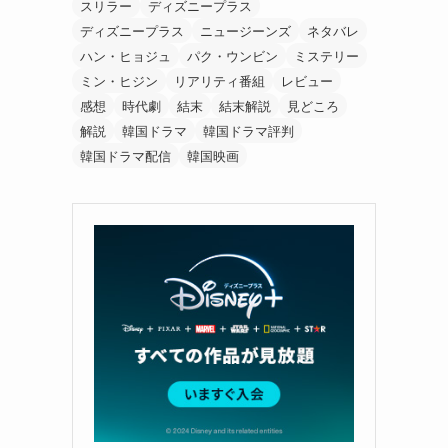
スリラー
ディズニープラス
ディズニープラス
ニュージーンズ
ネタバレ
ハン・ヒョジュ
パク・ウンビン
ミステリー
ミン・ヒジン
リアリティ番組
レビュー
感想
時代劇
結末
結末解説
見どころ
解説
韓国ドラマ
韓国ドラマ評判
韓国ドラマ配信
韓国映画