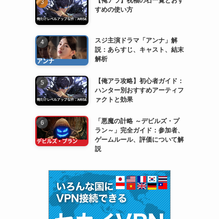
すめの使い方
スジ主演ドラマ「アンナ」解
説：あらすじ、キャスト、結末
解析
【俺アラ攻略】初心者ガイド：
ハンター別おすすめアーティフ
ァクトと効果
「悪魔の計略 ～デビルズ・プ
ラン～」完全ガイド：参加者、
ゲームルール、評価について解
説