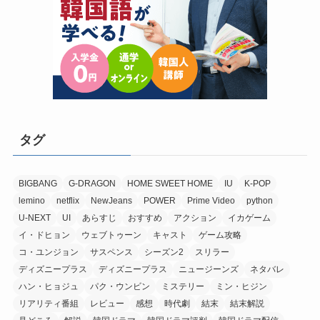
タグ
BIGBANG
G-DRAGON
HOME SWEET HOME
IU
K-POP
lemino
netflix
NewJeans
POWER
Prime Video
python
U-NEXT
UI
あらすじ
おすすめ
アクション
イカゲーム
イ・ドヒョン
ウェブトゥーン
キャスト
ゲーム攻略
コ・ユンジョン
サスペンス
シーズン2
スリラー
ディズニープラス
ディズニープラス
ニュージーンズ
ネタバレ
ハン・ヒョジュ
パク・ウンビン
ミステリー
ミン・ヒジン
リアリティ番組
レビュー
感想
時代劇
結末
結末解説