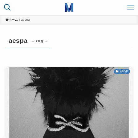
ホーム
aespa
aespa
– tag –
KPOP