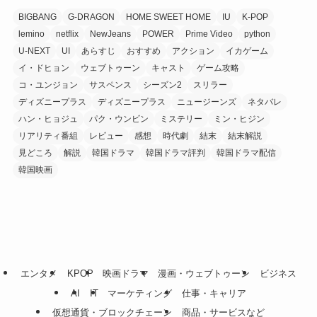
BIGBANG
G-DRAGON
HOME SWEET HOME
IU
K-POP
lemino
netflix
NewJeans
POWER
Prime Video
python
U-NEXT
UI
あらすじ
おすすめ
アクション
イカゲーム
イ・ドヒョン
ウェブトゥーン
キャスト
ゲーム攻略
コ・ユンジョン
サスペンス
シーズン2
スリラー
ディズニープラス
ディズニープラス
ニュージーンズ
ネタバレ
ハン・ヒョジュ
パク・ウンビン
ミステリー
ミン・ヒジン
リアリティ番組
レビュー
感想
時代劇
結末
結末解説
見どころ
解説
韓国ドラマ
韓国ドラマ評判
韓国ドラマ配信
韓国映画
エンタメ
KPOP
映画ドラマ
漫画・ウェブトゥーン
ビジネス
AI
IT
マーケティング
仕事・キャリア
仮想通貨・ブロックチェーン
商品・サービスなど