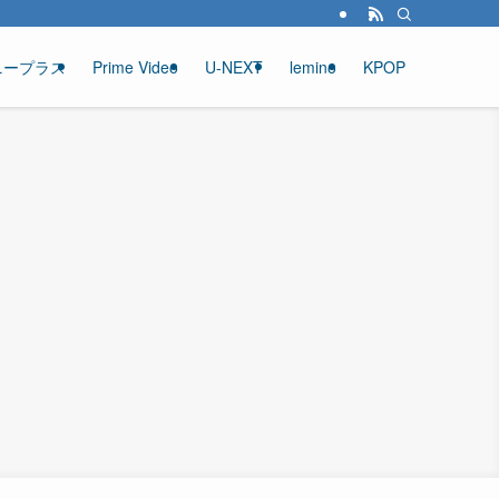
ニープラス
Prime Video
U-NEXT
lemino
KPOP