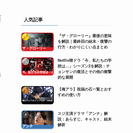
画
人気記事
『ザ・グローリー』最後の意味
を解説｜最終回の結末・復讐の
行方・わかりにくい点まとめ
Netflix韓ドラ「今、私たちの学
校は…」シーズン2を解説：チ
ョンサンの復活とその他の衝撃
魅
的な展開
【俺アラ】祝福の石一覧とおす
すめの使い方
スジ主演ドラマ「アンナ」解
説：あらすじ、キャスト、結末
解析