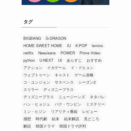
タグ
BIGBANG
G-DRAGON
HOME SWEET HOME
IU
K-POP
lemino
netflix
NewJeans
POWER
Prime Video
python
U-NEXT
UI
あらすじ
おすすめ
アクション
イカゲーム
イ・ドヒョン
ウェブトゥーン
キャスト
ゲーム攻略
コ・ユンジョン
サスペンス
シーズン2
スリラー
ディズニープラス
ディズニープラス
ニュージーンズ
ネタバレ
ハン・ヒョジュ
パク・ウンビン
ミステリー
ミン・ヒジン
リアリティ番組
レビュー
感想
時代劇
結末
結末解説
見どころ
解説
韓国ドラマ
韓国ドラマ評判