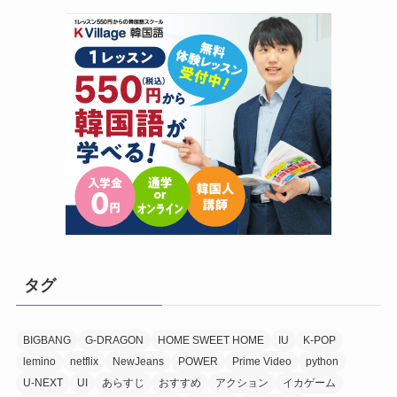
タグ
BIGBANG
G-DRAGON
HOME SWEET HOME
IU
K-POP
lemino
netflix
NewJeans
POWER
Prime Video
python
U-NEXT
UI
あらすじ
おすすめ
アクション
イカゲーム