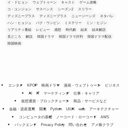
イ・ドヒョン
ウェブトゥーン
キャスト
ゲーム攻略
コ・ユンジョン
サスペンス
シーズン2
スリラー
ディズニープラス
ディズニープラス
ニュージーンズ
ネタバレ
ハン・ヒョジュ
パク・ウンビン
ミステリー
ミン・ヒジン
リアリティ番組
レビュー
感想
時代劇
結末
結末解説
見どころ
解説
韓国ドラマ
韓国ドラマ評判
韓国ドラマ配信
韓国映画
エンタメ
KPOP
映画ドラマ
漫画・ウェブトゥーン
ビジネス
AI
IT
マーケティング
仕事・キャリア
仮想通貨・ブロックチェーン
商品・サービスなど
金融・資産運用
開発
Python
UIUX
web
アーキテクチャー
コンピュータの基礎
ノーコード・ローコード
AWS
バックエンド
Privacy Policy
問い合わせ
アメ株クラブ