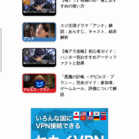
すめの使い方
スジ主演ドラマ「アンナ」解
説：あらすじ、キャスト、結末
解析
【俺アラ攻略】初心者ガイド：
ハンター別おすすめアーティフ
ァクトと効果
「悪魔の計略 ～デビルズ・プ
ラン～」完全ガイド：参加者、
ゲームルール、評価について解
説