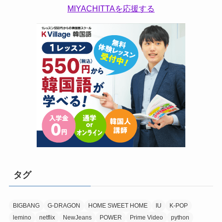
MIYACHITTAを応援する
タグ
BIGBANG
G-DRAGON
HOME SWEET HOME
IU
K-POP
lemino
netflix
NewJeans
POWER
Prime Video
python