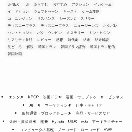
U-NEXT
UI
あらすじ
おすすめ
アクション
イカゲーム
イ・ドヒョン
ウェブトゥーン
キャスト
ゲーム攻略
コ・ユンジョン
サスペンス
シーズン2
スリラー
ディズニープラス
ディズニープラス
ニュージーンズ
ネタバレ
ハン・ヒョジュ
パク・ウンビン
ミステリー
ミン・ヒジン
リアリティ番組
レビュー
感想
時代劇
結末
結末解説
見どころ
解説
韓国ドラマ
韓国ドラマ評判
韓国ドラマ配信
韓国映画
エンタメ
KPOP
映画ドラマ
漫画・ウェブトゥーン
ビジネス
AI
IT
マーケティング
仕事・キャリア
仮想通貨・ブロックチェーン
商品・サービスなど
金融・資産運用
開発
Python
UIUX
web
アーキテクチャー
コンピュータの基礎
ノーコード・ローコード
AWS