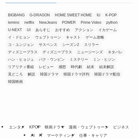
BIGBANG
G-DRAGON
HOME SWEET HOME
IU
K-POP
lemino
netflix
NewJeans
POWER
Prime Video
python
U-NEXT
UI
あらすじ
おすすめ
アクション
イカゲーム
イ・ドヒョン
ウェブトゥーン
キャスト
ゲーム攻略
コ・ユンジョン
サスペンス
シーズン2
スリラー
ディズニープラス
ディズニープラス
ニュージーンズ
ネタバレ
ハン・ヒョジュ
パク・ウンビン
ミステリー
ミン・ヒジン
リアリティ番組
レビュー
感想
時代劇
結末
結末解説
見どころ
解説
韓国ドラマ
韓国ドラマ評判
韓国ドラマ配信
韓国映画
エンタメ
KPOP
映画ドラマ
漫画・ウェブトゥーン
ビジネス
AI
IT
マーケティング
仕事・キャリア