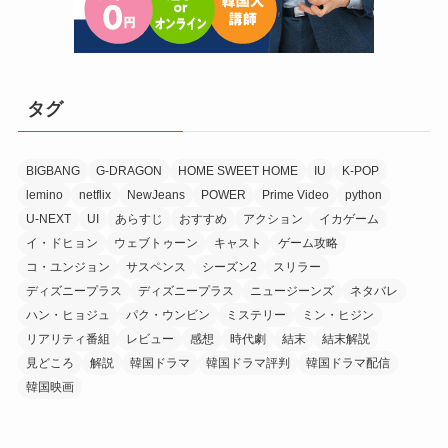
タグ
BIGBANG
G-DRAGON
HOME SWEET HOME
IU
K-POP
lemino
netflix
NewJeans
POWER
Prime Video
python
U-NEXT
UI
あらすじ
おすすめ
アクション
イカゲーム
イ・ドヒョン
ウェブトゥーン
キャスト
ゲーム攻略
コ・ユンジョン
サスペンス
シーズン2
スリラー
ディズニープラス
ディズニープラス
ニュージーンズ
ネタバレ
ハン・ヒョジュ
パク・ウンビン
ミステリー
ミン・ヒジン
リアリティ番組
レビュー
感想
時代劇
結末
結末解説
見どころ
解説
韓国ドラマ
韓国ドラマ評判
韓国ドラマ配信
韓国映画