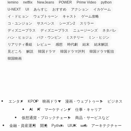
lemino
netflix
NewJeans
POWER
Prime Video
python
U-NEXT
UI
あらすじ
おすすめ
アクション
イカゲーム
イ・ドヒョン
ウェブトゥーン
キャスト
ゲーム攻略
コ・ユンジョン
サスペンス
シーズン2
スリラー
ディズニープラス
ディズニープラス
ニュージーンズ
ネタバレ
ハン・ヒョジュ
パク・ウンビン
ミステリー
ミン・ヒジン
リアリティ番組
レビュー
感想
時代劇
結末
結末解説
見どころ
解説
韓国ドラマ
韓国ドラマ評判
韓国ドラマ配信
韓国映画
エンタメ
KPOP
映画ドラマ
漫画・ウェブトゥーン
ビジネス
AI
IT
マーケティング
仕事・キャリア
仮想通貨・ブロックチェーン
商品・サービスなど
金融・資産運用
開発
Python
UIUX
web
アーキテクチャー