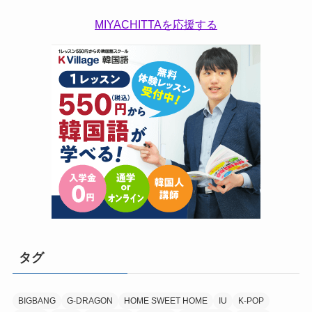
MIYACHITTAを応援する
タグ
BIGBANG
G-DRAGON
HOME SWEET HOME
IU
K-POP