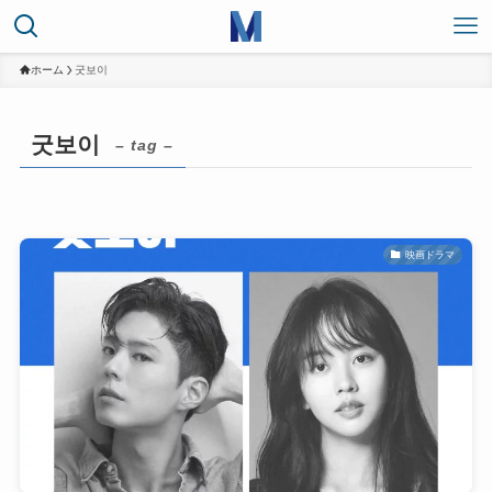
ホーム
굿보이
굿보이
– tag –
映画ドラマ