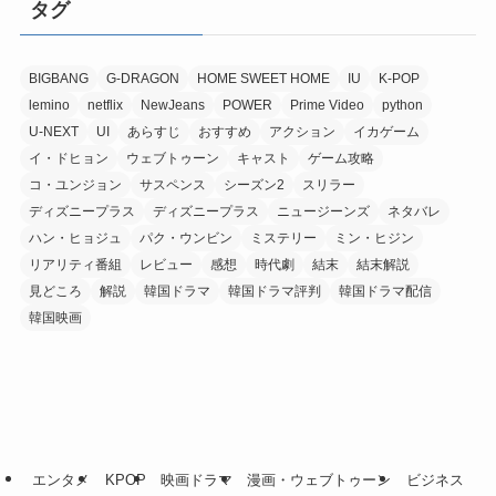
タグ
BIGBANG
G-DRAGON
HOME SWEET HOME
IU
K-POP
lemino
netflix
NewJeans
POWER
Prime Video
python
U-NEXT
UI
あらすじ
おすすめ
アクション
イカゲーム
イ・ドヒョン
ウェブトゥーン
キャスト
ゲーム攻略
コ・ユンジョン
サスペンス
シーズン2
スリラー
ディズニープラス
ディズニープラス
ニュージーンズ
ネタバレ
ハン・ヒョジュ
パク・ウンビン
ミステリー
ミン・ヒジン
リアリティ番組
レビュー
感想
時代劇
結末
結末解説
見どころ
解説
韓国ドラマ
韓国ドラマ評判
韓国ドラマ配信
韓国映画
エンタメ
KPOP
映画ドラマ
漫画・ウェブトゥーン
ビジネス