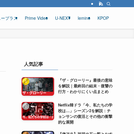
ニープラス
Prime Video
U-NEXT
lemino
KPOP
人気記事
『ザ・グローリー』最後の意味
を解説｜最終回の結末・復讐の
行方・わかりにくい点まとめ
Netflix韓ドラ「今、私たちの学
校は…」シーズン2を解説：チ
ョンサンの復活とその他の衝撃
的な展開
【俺アラ】祝福の石一覧とおす