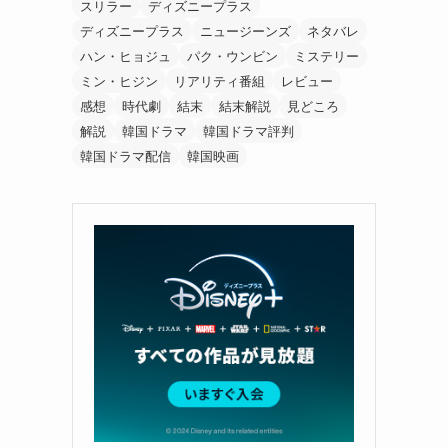
スリラー
ディズニープラス
ディズニープラス
ニュージーンズ
ネタバレ
ハン・ヒョジュ
パク・ウンビン
ミステリー
ミン・ヒジン
リアリティ番組
レビュー
感想
時代劇
結末
結末解説
見どころ
解説
韓国ドラマ
韓国ドラマ評判
韓国ドラマ配信
韓国映画