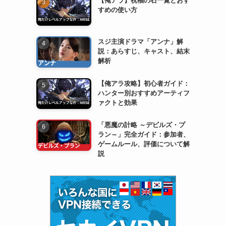
すめの使い方
スジ主演ドラマ「アンナ」解
説：あらすじ、キャスト、結末
解析
【俺アラ攻略】初心者ガイド：
ハンター別おすすめアーティフ
ァクトと効果
「悪魔の計略 ～デビルズ・プ
ラン～」完全ガイド：参加者、
ゲームルール、評価について解
説